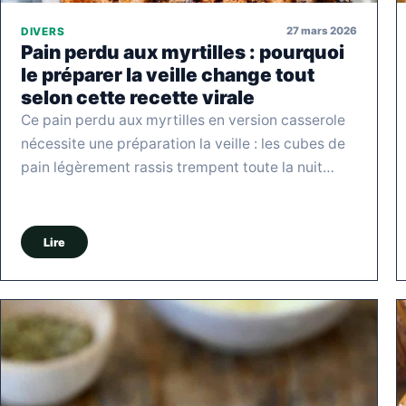
27 mars 2026
DIVERS
Pain perdu aux myrtilles : pourquoi
le préparer la veille change tout
selon cette recette virale
Ce pain perdu aux myrtilles en version casserole
nécessite une préparation la veille : les cubes de
pain légèrement rassis trempent toute la nuit…
Lire