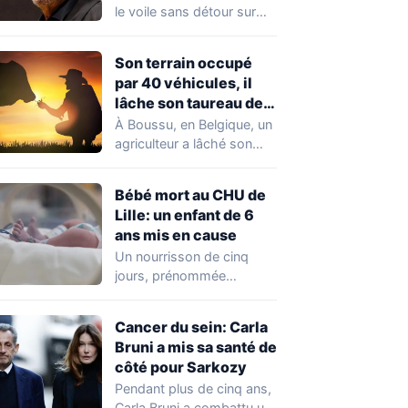
France »
le voile sans détour sur
son rapport à…
Son terrain occupé
par 40 véhicules, il
lâche son taureau de
800 kg
À Boussu, en Belgique, un
agriculteur a lâché son
taureau de 800 kilos sur…
Bébé mort au CHU de
Lille: un enfant de 6
ans mis en cause
Un nourrisson de cinq
jours, prénommée
Zayneb, est décédée à la
maternité Jeanne de…
Cancer du sein: Carla
Bruni a mis sa santé de
côté pour Sarkozy
Pendant plus de cinq ans,
Carla Bruni a combattu un