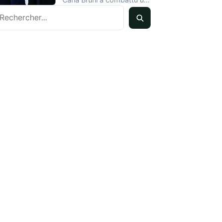
echercher
cancer du sein tout…