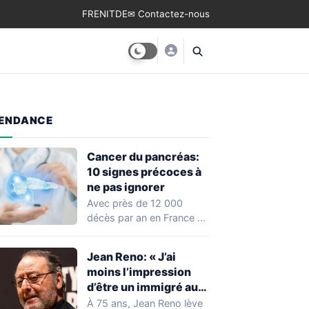
FR
EN
IT
DE
✉ Contactez-nous
ENDANCE
Cancer du pancréas:
10 signes précoces à
ne pas ignorer
Avec près de 12 000
décès par an en France et
un taux de…
Jean Reno: « J’ai
moins l’impression
d’être un immigré aux
États-Unis qu’en
À 75 ans, Jean Reno lève