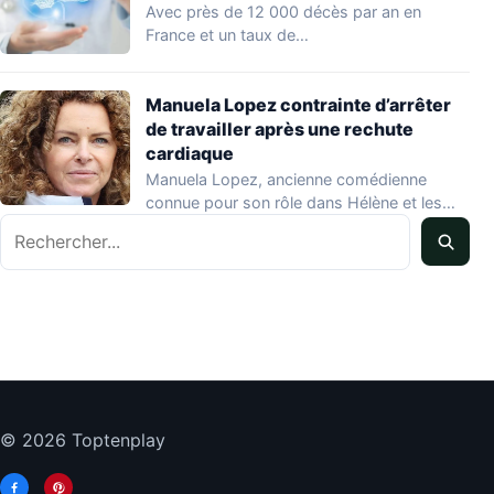
Avec près de 12 000 décès par an en
France et un taux de…
Manuela Lopez contrainte d’arrêter
de travailler après une rechute
cardiaque
Manuela Lopez, ancienne comédienne
connue pour son rôle dans Hélène et les
Rechercher
garçons et…
© 2026 Toptenplay