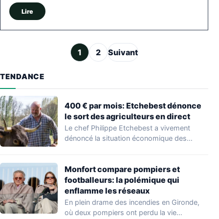
Lire
Pagination des publications
1
2
Suivant
TENDANCE
400 € par mois: Etchebest dénonce
le sort des agriculteurs en direct
Le chef Philippe Etchebest a vivement
dénoncé la situation économique des
agriculteurs français lors…
Monfort compare pompiers et
footballeurs: la polémique qui
enflamme les réseaux
En plein drame des incendies en Gironde,
où deux pompiers ont perdu la vie…