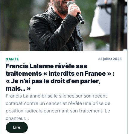
22 juillet 2025
SANTÉ
Francis Lalanne révèle ses
traitements « interdits en France » :
« Je n’ai pas le droit d’en parler,
mais… »
Francis Lalanne brise le silence sur son récent
combat contre un cancer et révèle une prise de
position radicale concernant son traitement. Le
chanteur…
Lire