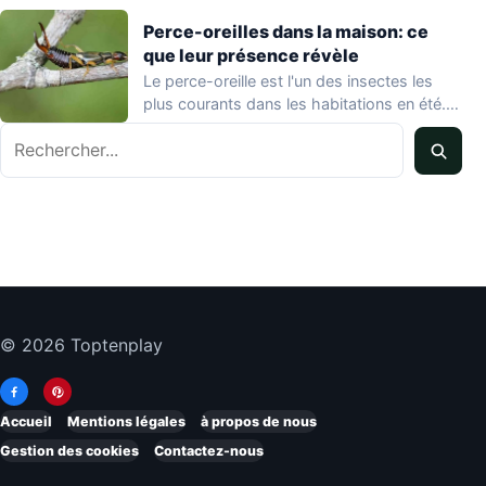
Perce-oreilles dans la maison: ce
que leur présence révèle
Le perce-oreille est l'un des insectes les
plus courants dans les habitations en été.…
Rechercher
© 2026 Toptenplay
Accueil
Mentions légales
à propos de nous
Gestion des cookies
Contactez-nous