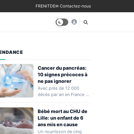
FR
EN
IT
DE
✉ Contactez-nous
ENDANCE
Cancer du pancréas:
10 signes précoces à
ne pas ignorer
Avec près de 12 000
décès par an en France et
un taux de…
Bébé mort au CHU de
Lille: un enfant de 6
ans mis en cause
Un nourrisson de cinq