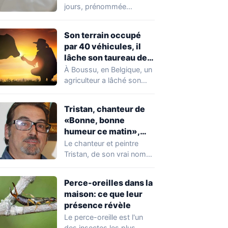
jours, prénommée
Zayneb, est décédée à la
maternité Jeanne de…
Son terrain occupé
par 40 véhicules, il
lâche son taureau de
800 kg
À Boussu, en Belgique, un
agriculteur a lâché son
taureau de 800 kilos sur…
Tristan, chanteur de
«Bonne, bonne
humeur ce matin»,
mort à 68 ans
Le chanteur et peintre
Tristan, de son vrai nom
Pascal Dequatremare, est
décédé le…
Perce-oreilles dans la
maison: ce que leur
présence révèle
Le perce-oreille est l'un
des insectes les plus