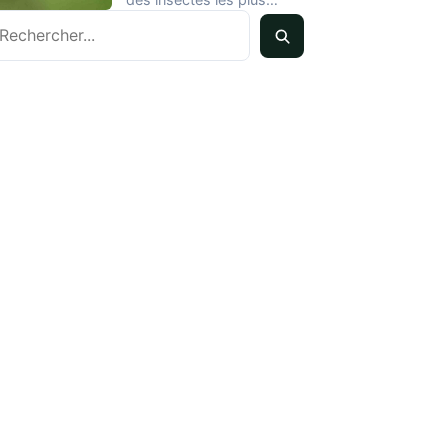
echercher
courants dans les
habitations en été.…