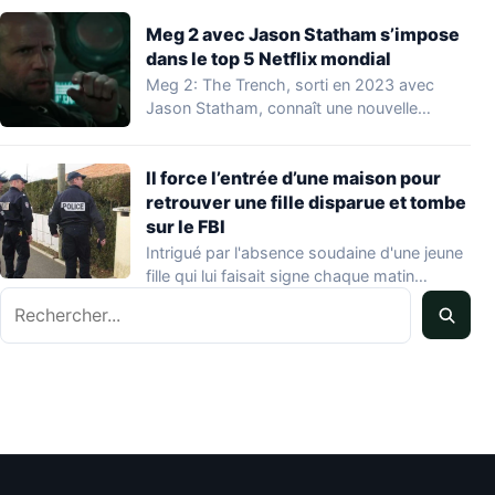
Meg 2 avec Jason Statham s’impose
dans le top 5 Netflix mondial
Meg 2: The Trench, sorti en 2023 avec
Jason Statham, connaît une nouvelle
vague…
Il force l’entrée d’une maison pour
retrouver une fille disparue et tombe
sur le FBI
Intrigué par l'absence soudaine d'une jeune
fille qui lui faisait signe chaque matin
Rechercher
depuis…