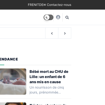
FR
EN
IT
DE
✉ Contactez-nous
‹
›
ENDANCE
Bébé mort au CHU de
Lille: un enfant de 6
ans mis en cause
Un nourrisson de cinq
jours, prénommée
Zayneb, est décédée à la
maternité Jeanne de…