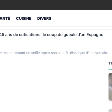
ANTÉ
CUISINE
DIVERS
ur retraités atteint 1 043 € et non 1 012 €
es en tentant un selfie après son saut à l’élastique d’anniversaire
T