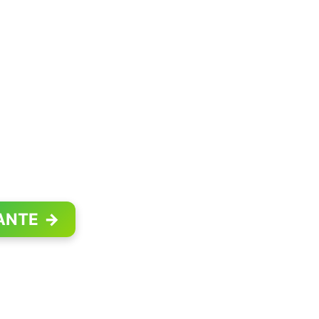
ANTE
→