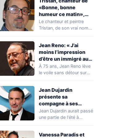
Tristan, chanteur de
«Bonne, bonne
humeur ce matin»,
mort à 68 ans
Le chanteur et peintre
Tristan, de son vrai nom
Pascal Dequatremare, est
décédé le…
Jean Reno: « J’ai
moins l’impression
d’être un immigré aux
États-Unis qu’en
À 75 ans, Jean Reno lève
France »
le voile sans détour sur
son rapport à…
Jean Dujardin
présente sa
compagne à ses
enfants à Soulac-sur-
Jean Dujardin aurait passé
Mer
une partie de l'été à
Soulac-sur-Mer, en
Gironde, en compagnie…
Vanessa Paradis et