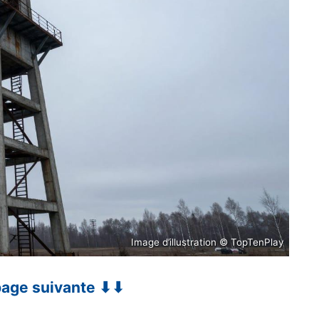
Image d’illustration © TopTenPlay
 page suivante ⬇⬇