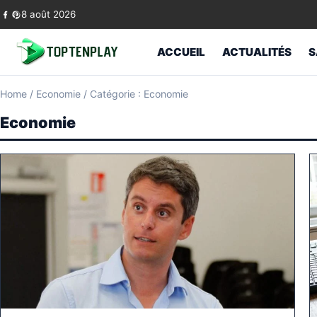
Skip to content
8 août 2026
ACCUEIL
ACTUALITÉS
S
Home
/
Economie
/
Catégorie : Economie
Economie