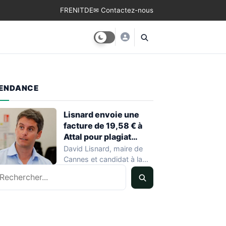
FR
EN
IT
DE
✉ Contactez-nous
ENDANCE
Lisnard envoie une
facture de 19,58 € à
Attal pour plagiat
d’idées
David Lisnard, maire de
Cannes et candidat à la
echercher
présidentielle 2027, a
publiquement accusé…