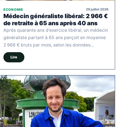
29 juillet 2026
ECONOMIE
Médecin généraliste libéral: 2 966 €
de retraite à 65 ans après 40 ans
Après quarante ans d'exercice libéral, un médecin
généraliste partant à 65 ans perçoit en moyenne
2 966 € bruts par mois, selon les données…
Lire