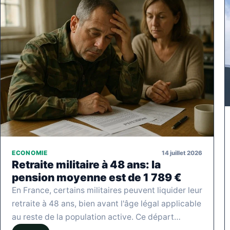
14 juillet 2026
ECONOMIE
Retraite militaire à 48 ans: la
pension moyenne est de 1 789 €
En France, certains militaires peuvent liquider leur
retraite à 48 ans, bien avant l'âge légal applicable
au reste de la population active. Ce départ…