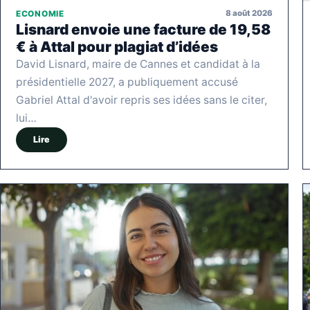
8 août 2026
ECONOMIE
Lisnard envoie une facture de 19,58
€ à Attal pour plagiat d’idées
David Lisnard, maire de Cannes et candidat à la
présidentielle 2027, a publiquement accusé
Gabriel Attal d'avoir repris ses idées sans le citer,
lui…
Lire