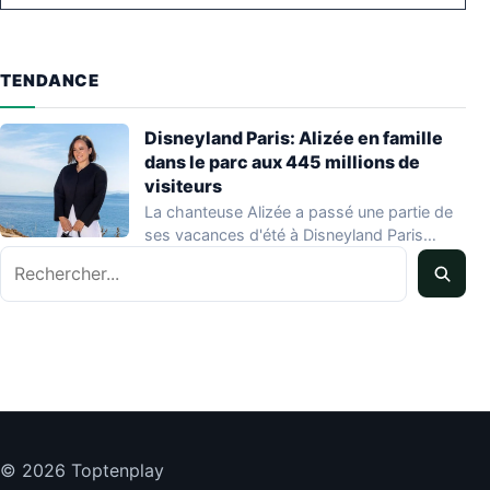
TENDANCE
Disneyland Paris: Alizée en famille
dans le parc aux 445 millions de
visiteurs
La chanteuse Alizée a passé une partie de
ses vacances d'été à Disneyland Paris…
Rechercher
© 2026 Toptenplay