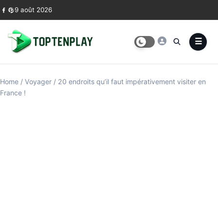
Skip to content
9 août 2026
Home
/
Voyager
/
20 endroits qu’il faut impérativement visiter en
France !