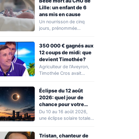
Bébé mort au CHU de
Lille: un enfant de 6
ans mis en cause
Un nourrisson de cinq
jours, prénommée
Zayneb, est décédée à la
maternité Jeanne de…
350 000 € gagnés aux
12 coups de midi: que
devient Timothée?
Agriculteur de l'Aveyron,
Timothée Cros avait
marqué les
téléspectateurs des 12
Éclipse du 12 août
coups de midi…
2026: quel jour de
chance pour votre
signe?
Du 10 au 16 août 2026,
une éclipse solaire totale
coïncide avec une
Nouvelle…
Tristan, chanteur de