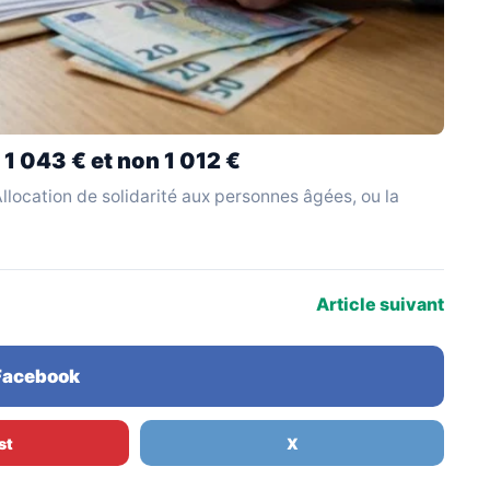
 1 043 € et non 1 012 €
l'Allocation de solidarité aux personnes âgées, ou la
Article suivant
 Facebook
st
X