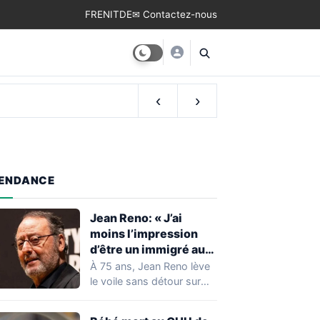
FR
EN
IT
DE
✉ Contactez-nous
‹
›
ENDANCE
Jean Reno: « J’ai
moins l’impression
d’être un immigré aux
États-Unis qu’en
À 75 ans, Jean Reno lève
France »
le voile sans détour sur
son rapport à…