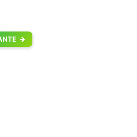
ANTE
→