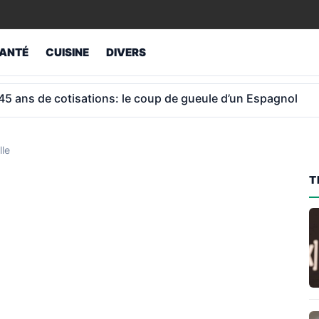
ANTÉ
CUISINE
DIVERS
ur retraités atteint 1 043 € et non 1 012 €
lle
T