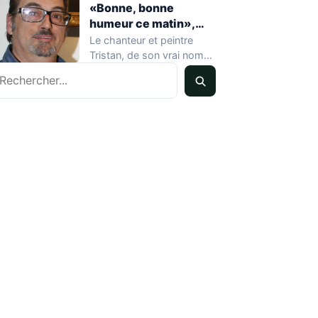
«Bonne, bonne
humeur ce matin»,
mort à 68 ans
Le chanteur et peintre
Tristan, de son vrai nom
echercher
Pascal Dequatremare, est
décédé le…