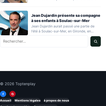
Jean Dujardin présente sa compagne
à ses enfants à Soulac-sur-Mer
Jean Dujardin aurait passé une partie de
l'été à Soulac-sur-Mer, en Gironde, en
compagnie…
Rechercher
© 2026 Toptenplay
Accueil
Mentions légales
à propos de nous