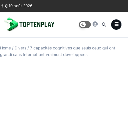
Skip to content
10 août 2026
Home
/
Divers
/
7 capacités cognitives que seuls ceux qui ont
grandi sans Internet ont vraiment développées