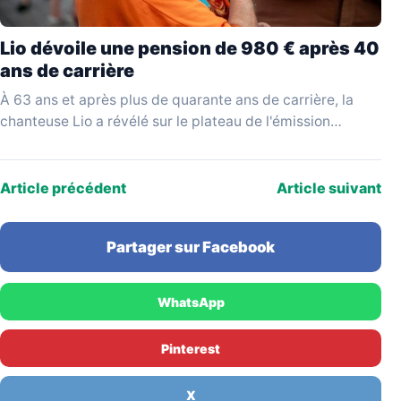
Lio dévoile une pension de 980 € après 40
ans de carrière
À 63 ans et après plus de quarante ans de carrière, la
chanteuse Lio a révélé sur le plateau de l'émission
YouTube Mesdames Média…
Article précédent
Article suivant
Partager sur Facebook
WhatsApp
Pinterest
X