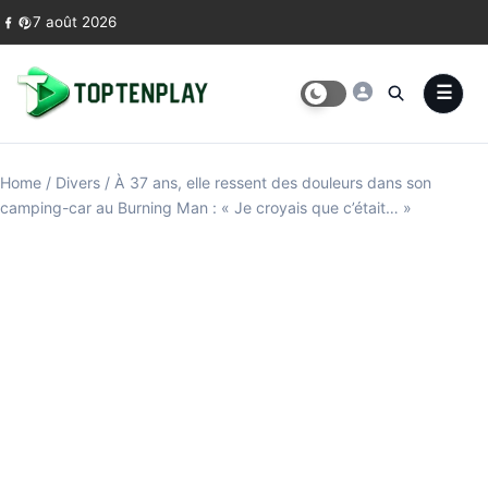
Skip to content
7 août 2026
Home
/
Divers
/
À 37 ans, elle ressent des douleurs dans son
camping-car au Burning Man : « Je croyais que c’était… »