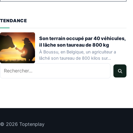
TENDANCE
Son terrain occupé par 40 véhicules,
il lâche son taureau de 800 kg
À Boussu, en Belgique, un agriculteur a
lâché son taureau de 800 kilos sur…
Rechercher
© 2026 Toptenplay