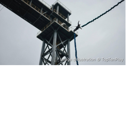
Image d’illustration © TopTenPlay