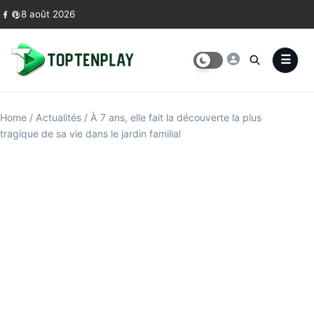
Skip to content
8 août 2026
Home
/
Actualités
/
À 7 ans, elle fait la découverte la plus
tragique de sa vie dans le jardin familial