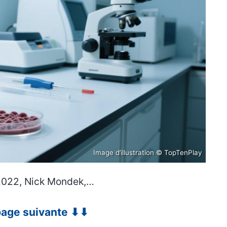
Image d’illustration © TopTenPlay
 2022, Nick Mondek,…
 page suivante ⬇⬇