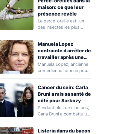
Perce-oreilles dans la
maison: ce que leur
présence révèle
Le perce-oreille est l'un
des insectes les plus
courants dans les
habitations en été.…
Manuela Lopez
contrainte d’arrêter de
travailler après une
rechute cardiaque
Manuela Lopez, ancienne
comédienne connue pour
son rôle dans Hélène et
les garçons et…
Cancer du sein: Carla
Bruni a mis sa santé de
côté pour Sarkozy
Pendant plus de cinq ans,
Carla Bruni a combattu un
cancer du sein tout…
Listeria dans du bacon