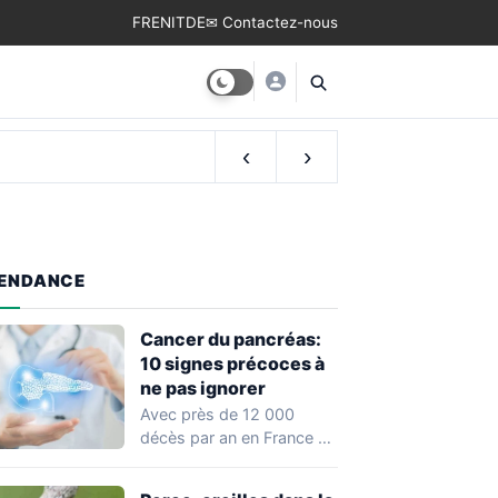
FR
EN
IT
DE
✉ Contactez-nous
‹
›
ENDANCE
Cancer du pancréas:
10 signes précoces à
ne pas ignorer
Avec près de 12 000
décès par an en France et
un taux de…