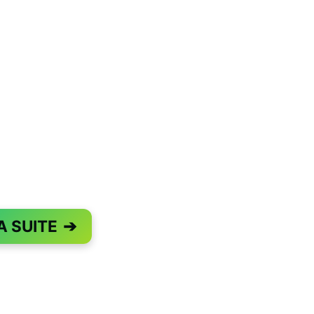
A SUITE
➔
PAGE 1 OF 2