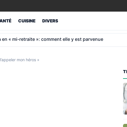
ANTÉ
CUISINE
DIVERS
de 980 € après 40 ans de carrière
e l’appeler mon héros »
T