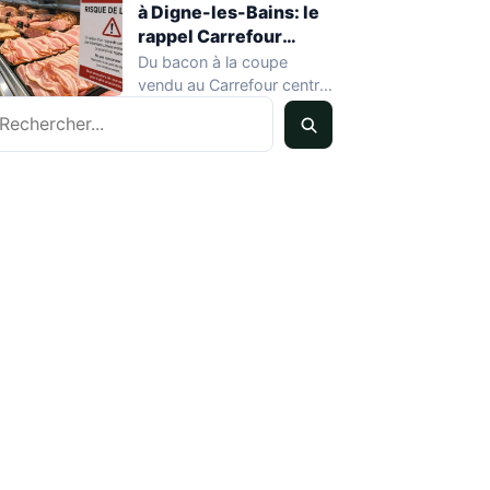
à Digne-les-Bains: le
rappel Carrefour
expliqué
Du bacon à la coupe
vendu au Carrefour centre
echercher
de Digne-les-Bains
(Alpes-de-Haute-
Provence) fait l'objet…