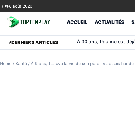
Skip to content
8 août 2026
ACCUEIL
ACTUALITÉS
S
Lio dévoile une pension 
DERNIERS ARTICLES
Home
/
Santé
/
À 9 ans, il sauve la vie de son père : « Je suis fier d