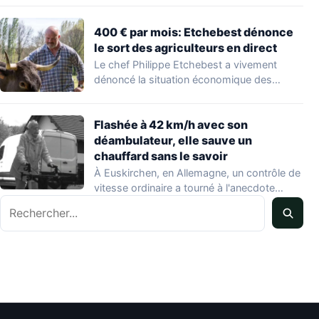
400 € par mois: Etchebest dénonce
le sort des agriculteurs en direct
Le chef Philippe Etchebest a vivement
dénoncé la situation économique des
agriculteurs français lors…
Flashée à 42 km/h avec son
déambulateur, elle sauve un
chauffard sans le savoir
À Euskirchen, en Allemagne, un contrôle de
vitesse ordinaire a tourné à l'anecdote
Rechercher
mondiale…