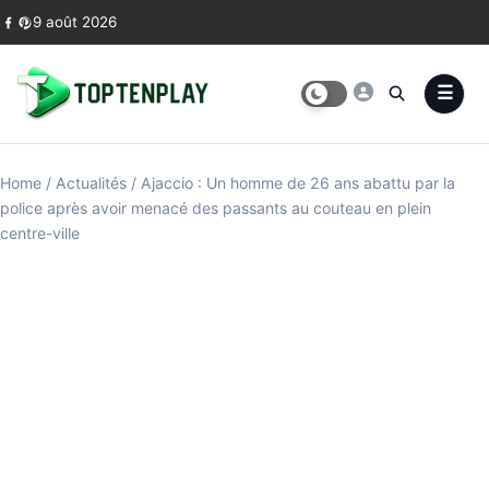
Skip to content
9 août 2026
Home
/
Actualités
/
Ajaccio : Un homme de 26 ans abattu par la
police après avoir menacé des passants au couteau en plein
centre-ville