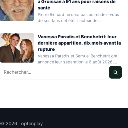
à Gruissan à 91 ans pour raisons de
santé
Pierre Richard ne sera pas au rendez-vous
de ses fans cet été. L'acteur de…
Vanessa Paradis et Benchetrit: leur
dernière apparition, dix mois avant la
rupture
Vanessa Paradis et Samuel Benchetrit ont
annoncé leur séparation le 6 août 2026,
Rechercher
après…
© 2026 Toptenplay