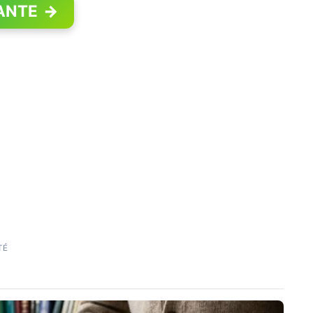
ANTE
→
TÉ