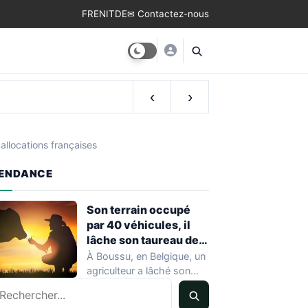
FR
EN
IT
DE
✉ Contactez-nous
‹
›
allocations françaises
ENDANCE
Son terrain occupé
par 40 véhicules, il
lâche son taureau de
800 kg
À Boussu, en Belgique, un
agriculteur a lâché son
echercher
taureau de 800 kilos sur…