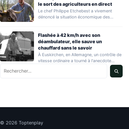
le sort des agriculteurs en direct
Le chef Philippe Etchebest a vivement
dénoncé la situation économique des
agriculteurs français lors…
Flashée à 42 km/h avec son
déambulateur, elle sauve un
chauffard sans le savoir
À Euskirchen, en Allemagne, un contrôle de
vitesse ordinaire a tourné à l'anecdote
Rechercher
mondiale…
© 2026 Toptenplay