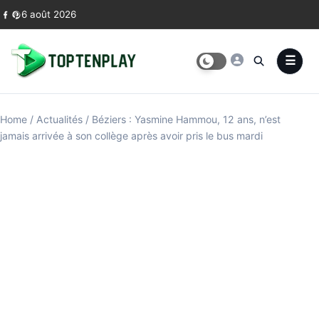
Skip to content
6 août 2026
Home
/
Actualités
/
Béziers : Yasmine Hammou, 12 ans, n’est
jamais arrivée à son collège après avoir pris le bus mardi