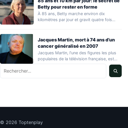
85 ans et 10 km par jour: le secret de
Betty pour rester en forme
À 85 ans, Betty marche environ dix
kilomètres par jour et gravit quatre fois…
Jacques Martin, mort à 74 ans d’un
cancer généralisé en 2007
Jacques Martin, l'une des figures les plus
populaires de la télévision française, est
décédé…
Rechercher
© 2026 Toptenplay