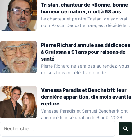
Tristan, chanteur de «Bonne, bonne
humeur ce matin», mort à 68 ans
Le chanteur et peintre Tristan, de son vrai
nom Pascal Dequatremare, est décédé le…
Pierre Richard annule ses dédicaces
à Gruissan à 91 ans pour raisons de
santé
Pierre Richard ne sera pas au rendez-vous
de ses fans cet été. L'acteur de…
Vanessa Paradis et Benchetrit: leur
dernière apparition, dix mois avant la
rupture
Vanessa Paradis et Samuel Benchetrit ont
annoncé leur séparation le 6 août 2026,
Rechercher
après…