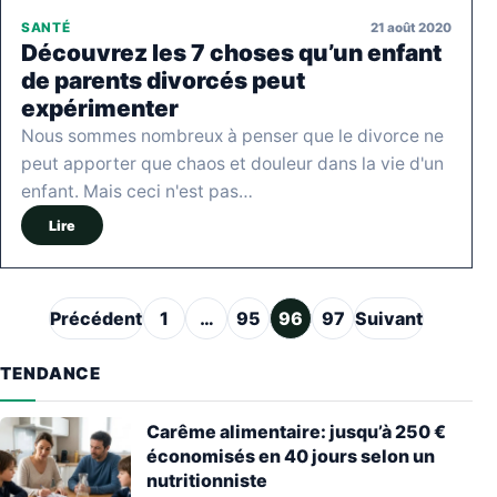
21 août 2020
SANTÉ
Découvrez les 7 choses qu’un enfant
de parents divorcés peut
expérimenter
Nous sommes nombreux à penser que le divorce ne
peut apporter que chaos et douleur dans la vie d'un
enfant. Mais ceci n'est pas…
Lire
Pagination des publications
Précédent
1
…
95
96
97
Suivant
TENDANCE
Carême alimentaire: jusqu’à 250 €
économisés en 40 jours selon un
nutritionniste