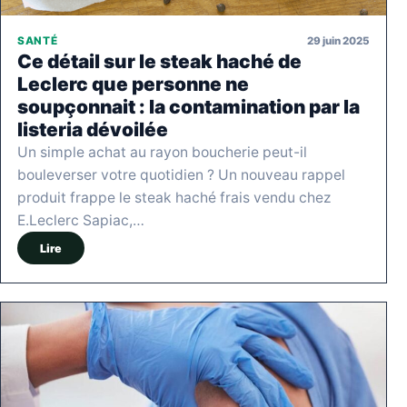
29 juin 2025
SANTÉ
Ce détail sur le steak haché de
Leclerc que personne ne
soupçonnait : la contamination par la
listeria dévoilée
Un simple achat au rayon boucherie peut-il
bouleverser votre quotidien ? Un nouveau rappel
produit frappe le steak haché frais vendu chez
E.Leclerc Sapiac,…
Lire