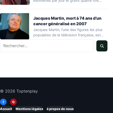
kilomètres par jour et gravit quatre fois…
Jacques Martin, mort à 74 ans d’un
cancer généralisé en 2007
Jacques Martin, l'une des figures les plus
populaires de la télévision française, est
décédé…
Rechercher
© 2026 Toptenplay
Accueil
Mentions légales
à propos de nous