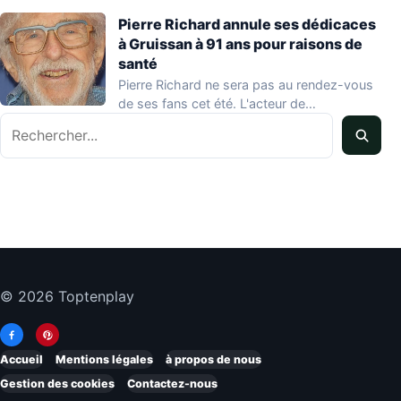
Pierre Richard annule ses dédicaces
à Gruissan à 91 ans pour raisons de
santé
Pierre Richard ne sera pas au rendez-vous
de ses fans cet été. L'acteur de…
Rechercher
© 2026 Toptenplay
Accueil
Mentions légales
à propos de nous
Gestion des cookies
Contactez-nous