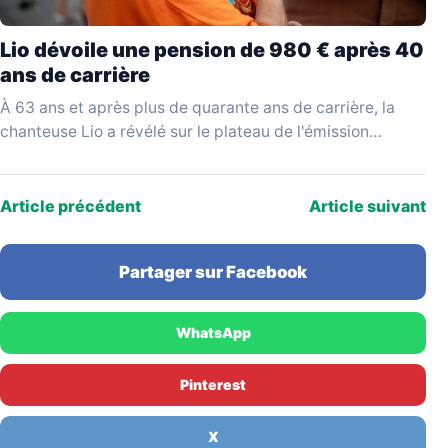
Lio dévoile une pension de 980 € après 40
ans de carrière
À 63 ans et après plus de quarante ans de carrière, la
chanteuse Lio a révélé sur le plateau de l'émission
YouTube Mesdames Média…
Article précédent
Article suivant
Partager sur Facebook
WhatsApp
Pinterest
X