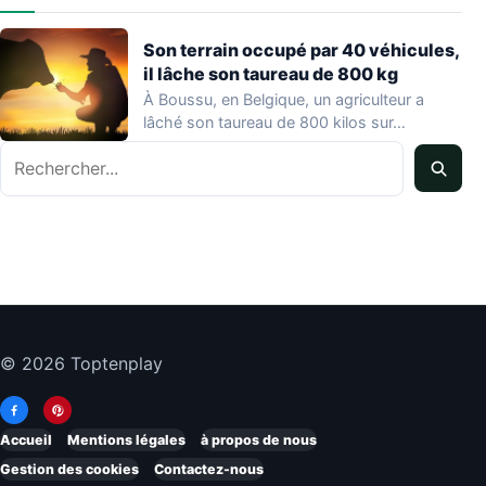
Son terrain occupé par 40 véhicules,
il lâche son taureau de 800 kg
À Boussu, en Belgique, un agriculteur a
lâché son taureau de 800 kilos sur…
Rechercher
© 2026 Toptenplay
Accueil
Mentions légales
à propos de nous
Gestion des cookies
Contactez-nous