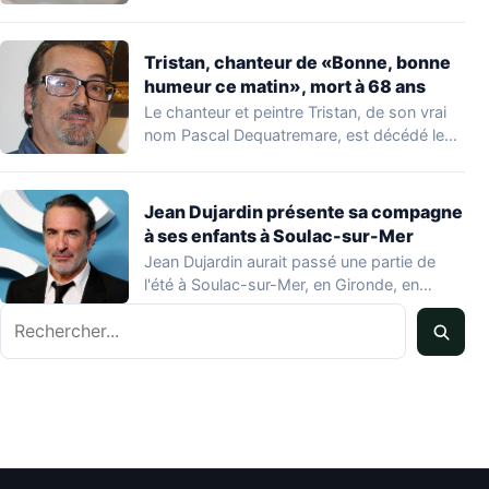
de…
Tristan, chanteur de «Bonne, bonne
humeur ce matin», mort à 68 ans
Le chanteur et peintre Tristan, de son vrai
nom Pascal Dequatremare, est décédé le…
Jean Dujardin présente sa compagne
à ses enfants à Soulac-sur-Mer
Jean Dujardin aurait passé une partie de
l'été à Soulac-sur-Mer, en Gironde, en
compagnie…
Rechercher