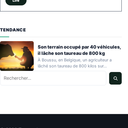
Lire
TENDANCE
Son terrain occupé par 40 véhicules,
il lâche son taureau de 800 kg
À Boussu, en Belgique, un agriculteur a
lâché son taureau de 800 kilos sur…
Rechercher