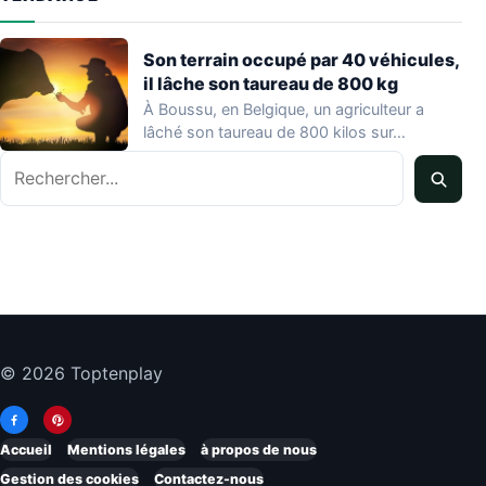
Son terrain occupé par 40 véhicules,
il lâche son taureau de 800 kg
À Boussu, en Belgique, un agriculteur a
lâché son taureau de 800 kilos sur…
Rechercher
© 2026 Toptenplay
Accueil
Mentions légales
à propos de nous
Gestion des cookies
Contactez-nous