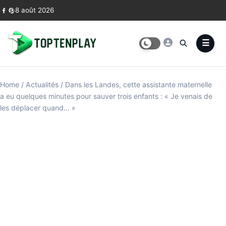
Skip to content
8 août 2026
Home
/
Actualités
/
Dans les Landes, cette assistante maternelle
a eu quelques minutes pour sauver trois enfants : « Je venais de
les déplacer quand… »