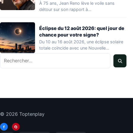
À 75 ans, Jean Reno lève le voile sans
détour sur son rapport à…
Éclipse du 12 août 2026: quel jour de
chance pour votre signe?
Du 10 au 16 août 2026, une éclipse solaire
totale coïncide avec une Nouvelle…
Rechercher
© 2026 Toptenplay