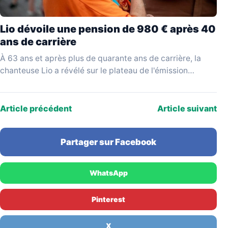
Lio dévoile une pension de 980 € après 40
ans de carrière
À 63 ans et après plus de quarante ans de carrière, la
chanteuse Lio a révélé sur le plateau de l'émission
YouTube Mesdames Média…
Article précédent
Article suivant
Partager sur Facebook
WhatsApp
Pinterest
X