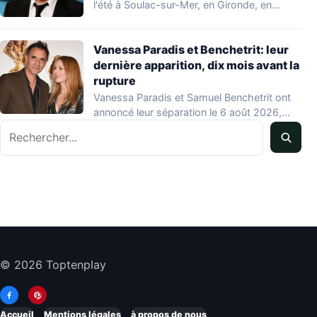
l'été à Soulac-sur-Mer, en Gironde, en
compagnie…
Vanessa Paradis et Benchetrit: leur
dernière apparition, dix mois avant la
rupture
Vanessa Paradis et Samuel Benchetrit ont
annoncé leur séparation le 6 août 2026,
Rechercher
après…
© 2026 Toptenplay
Accueil
Mentions légales
à propos de nous