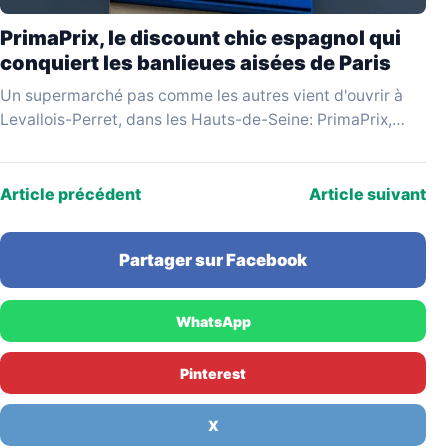
PrimaPrix, le discount chic espagnol qui
conquiert les banlieues aisées de Paris
Un supermarché pas comme les autres vient d'ouvrir à
Levallois-Perret, dans les Hauts-de-Seine: PrimaPrix,
enseigne espagnole qui se revendique du «discount
chic», attire une…
Article précédent
Article suivant
Partager sur Facebook
WhatsApp
Pinterest
X