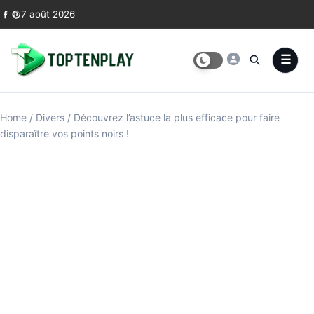
Skip to content
7 août 2026
Home
/
Divers
/
Découvrez l’astuce la plus efficace pour faire
disparaître vos points noirs !