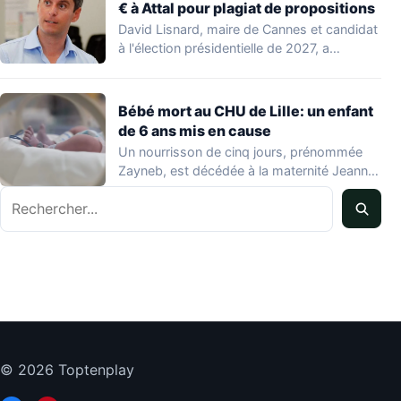
€ à Attal pour plagiat de propositions
David Lisnard, maire de Cannes et candidat
à l'élection présidentielle de 2027, a
accusé…
Bébé mort au CHU de Lille: un enfant
de 6 ans mis en cause
Un nourrisson de cinq jours, prénommée
Zayneb, est décédée à la maternité Jeanne
de…
Rechercher
© 2026 Toptenplay