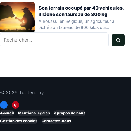
Son terrain occupé par 40 véhicules,
il lâche son taureau de 800 kg
À Boussu, en Belgique, un agriculteur a
lâché son taureau de 800 kilos sur…
Rechercher
© 2026 Toptenplay
Accueil
Mentions légales
à propos de nous
Gestion des cookies
Contactez-nous