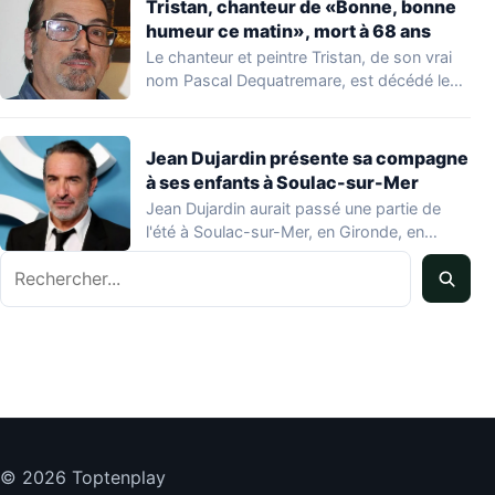
Tristan, chanteur de «Bonne, bonne
humeur ce matin», mort à 68 ans
Le chanteur et peintre Tristan, de son vrai
nom Pascal Dequatremare, est décédé le…
Jean Dujardin présente sa compagne
à ses enfants à Soulac-sur-Mer
Jean Dujardin aurait passé une partie de
l'été à Soulac-sur-Mer, en Gironde, en
compagnie…
Rechercher
© 2026 Toptenplay