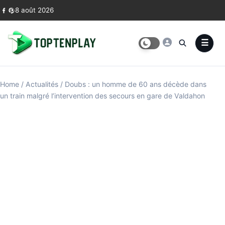
Skip to content
8 août 2026
Home
/
Actualités
/
Doubs : un homme de 60 ans décède dans
un train malgré l’intervention des secours en gare de Valdahon