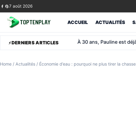
Skip to content
7 août 2026
ACCUEIL
ACTUALITÉS
S
Médecin généraliste libér
DERNIERS ARTICLES
Home
/
Actualités
/
Économie d’eau : pourquoi ne plus tirer la chass