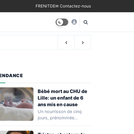
FR
EN
IT
DE
✉ Contactez-nous
‹
›
ENDANCE
Bébé mort au CHU de
Lille: un enfant de 6
ans mis en cause
Un nourrisson de cinq
jours, prénommée
Zayneb, est décédée à la
maternité Jeanne de…