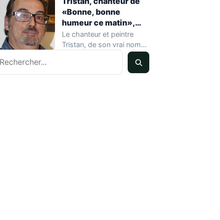
Tristan, chanteur de
«Bonne, bonne
humeur ce matin»,
mort à 68 ans
Le chanteur et peintre
Tristan, de son vrai nom
echercher
Pascal Dequatremare, est
décédé le…