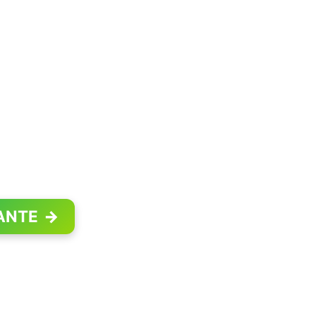
ANTE
→