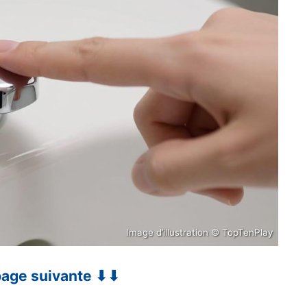
Image d’illustration © TopTenPlay
 page suivante ⬇⬇