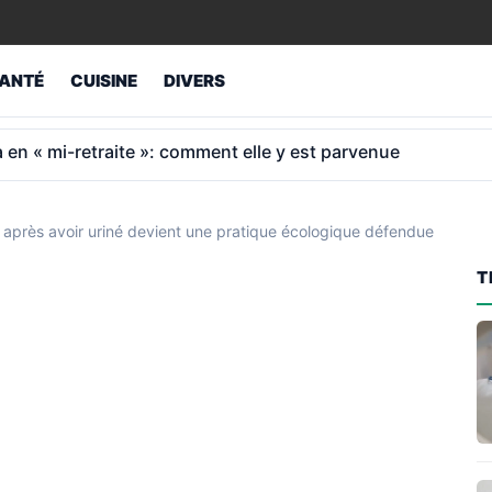
ANTÉ
CUISINE
DIVERS
al: 2 966 € de retraite à 65 ans après 40 ans
e après avoir uriné devient une pratique écologique défendue
T