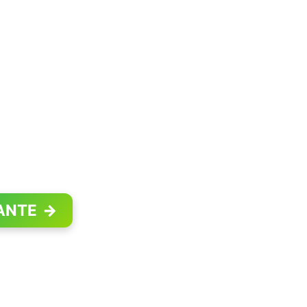
ANTE
→