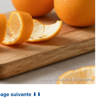
Image d’illustration © TopTenPlay
 page suivante ⬇⬇