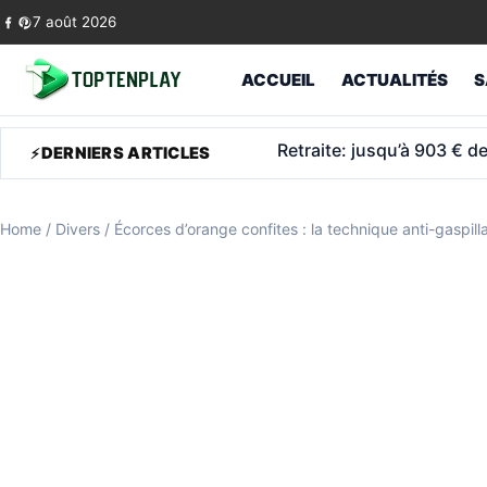
Skip to content
7 août 2026
ACCUEIL
ACTUALITÉS
S
À 30 ans, Pauline est déj
DERNIERS ARTICLES
Home
/
Divers
/
Écorces d’orange confites : la technique anti-gaspi