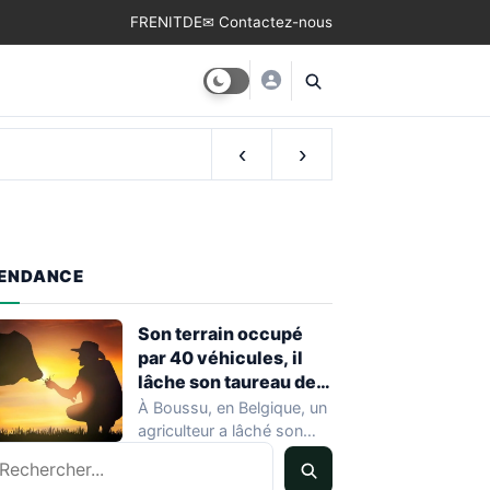
FR
EN
IT
DE
✉ Contactez-nous
‹
›
ENDANCE
Son terrain occupé
par 40 véhicules, il
lâche son taureau de
800 kg
À Boussu, en Belgique, un
agriculteur a lâché son
echercher
taureau de 800 kilos sur…