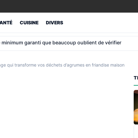
ANTÉ
CUISINE
DIVERS
à en « mi-retraite »: comment elle y est parvenue
llage qui transforme vos déchets d’agrumes en friandise maison
T
R