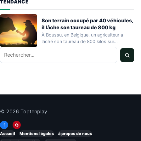
TENDANCE
Son terrain occupé par 40 véhicules,
il lâche son taureau de 800 kg
À Boussu, en Belgique, un agriculteur a
lâché son taureau de 800 kilos sur…
Rechercher
© 2026 Toptenplay
Accueil
Mentions légales
à propos de nous