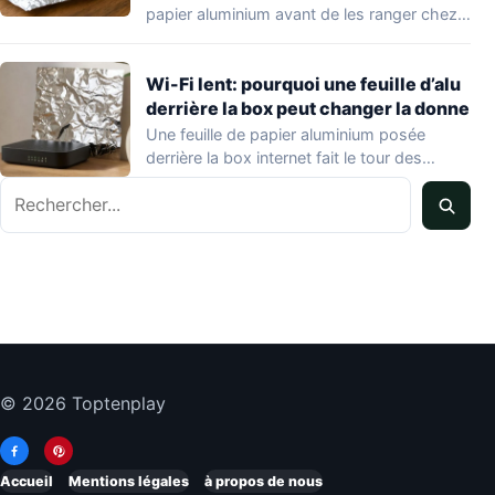
papier aluminium avant de les ranger chez…
Wi-Fi lent: pourquoi une feuille d’alu
derrière la box peut changer la donne
Une feuille de papier aluminium posée
derrière la box internet fait le tour des…
Rechercher
© 2026 Toptenplay
Accueil
Mentions légales
à propos de nous