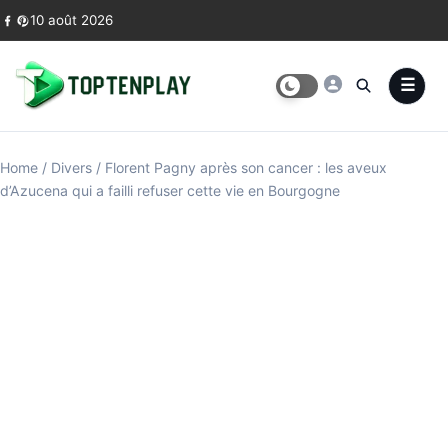
Skip to content
10 août 2026
Home
/
Divers
/
Florent Pagny après son cancer : les aveux
d’Azucena qui a failli refuser cette vie en Bourgogne