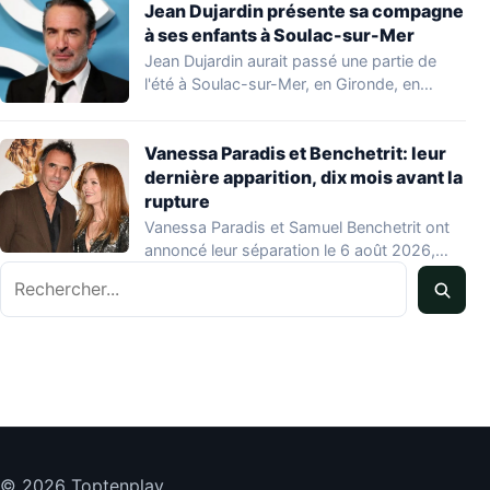
Jean Dujardin présente sa compagne
à ses enfants à Soulac-sur-Mer
Jean Dujardin aurait passé une partie de
l'été à Soulac-sur-Mer, en Gironde, en
compagnie…
Vanessa Paradis et Benchetrit: leur
dernière apparition, dix mois avant la
rupture
Vanessa Paradis et Samuel Benchetrit ont
annoncé leur séparation le 6 août 2026,
Rechercher
après…
© 2026 Toptenplay