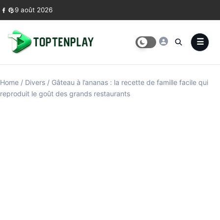
Skip to content
9 août 2026
Home
/
Divers
/
Gâteau à l’ananas : la recette de famille facile qui
reproduit le goût des grands restaurants