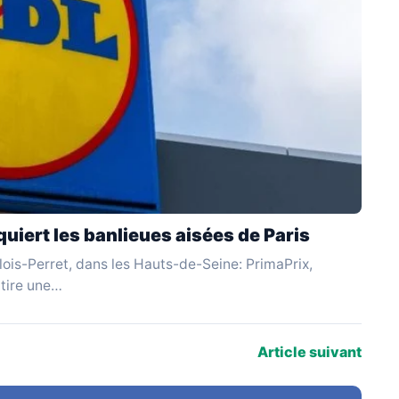
uiert les banlieues aisées de Paris
ois-Perret, dans les Hauts-de-Seine: PrimaPrix,
ttire une…
Article suivant