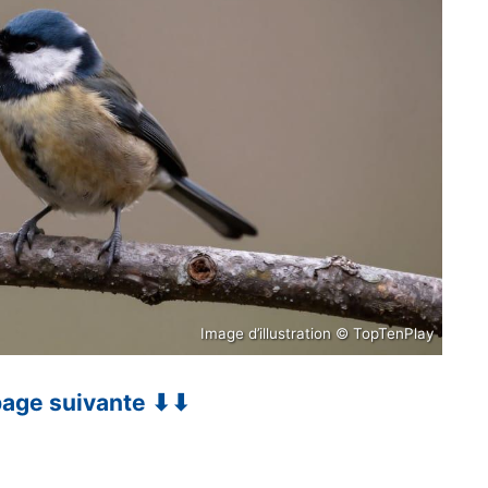
Image d’illustration © TopTenPlay
 page suivante ⬇⬇