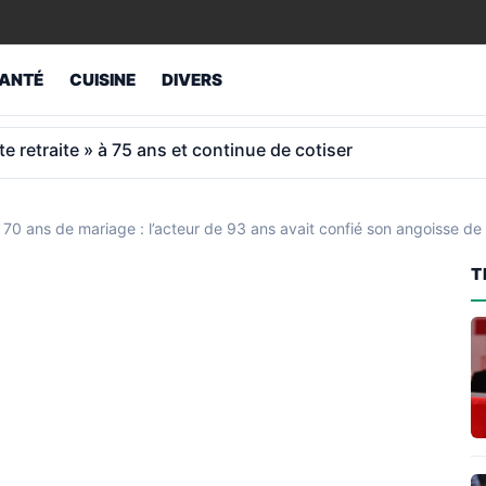
ANTÉ
CUISINE
DIVERS
 45 ans de cotisations: le coup de gueule d’un Espagnol
 ans de mariage : l’acteur de 93 ans avait confié son angoisse de v
T