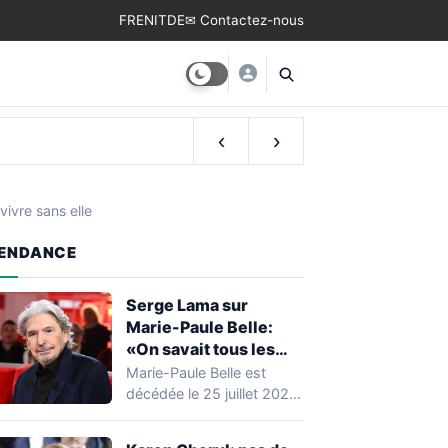
FR
EN
IT
DE
✉ Contactez-nous
‹
›
ivre sans elle
ENDANCE
Serge Lama sur
Marie-Paule Belle:
«On savait tous les
deux qu’on ne se
Marie-Paule Belle est
reverrait plus»
décédée le 25 juillet 2026,
laissant derrière elle une
carrière marquante…