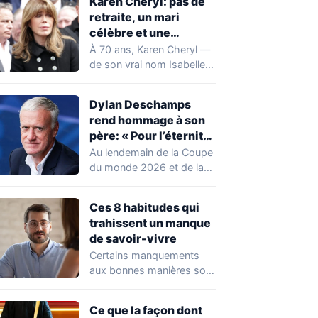
Karen Cheryl: pas de
retraite, un mari
célèbre et une
chirurgie assumée
À 70 ans, Karen Cheryl —
de son vrai nom Isabelle
Morizet — revient…
Dylan Deschamps
rend hommage à son
père: « Pour l’éternité,
merci papa »
Au lendemain de la Coupe
du monde 2026 et de la
fin du mandat…
Ces 8 habitudes qui
trahissent un manque
de savoir-vivre
Certains manquements
aux bonnes manières sont
évidents. D'autres, en
revanche, passent
Ce que la façon dont
inaperçus — y…