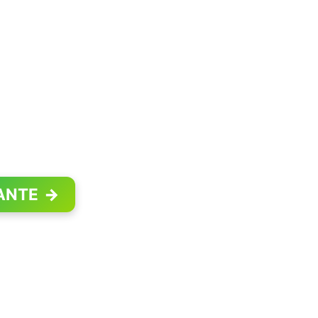
ANTE
→