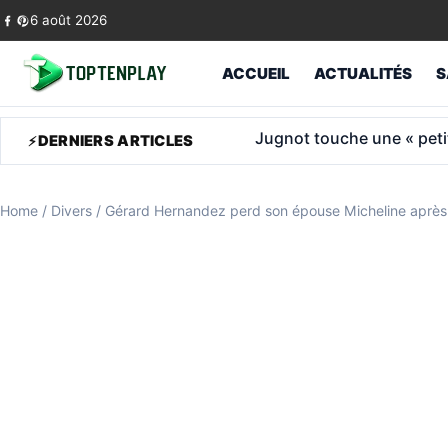
Skip to content
6 août 2026
ACCUEIL
ACTUALITÉS
S
1 600 € de retraite après
DERNIERS ARTICLES
Home
/
Divers
/
Gérard Hernandez perd son épouse Micheline après 70