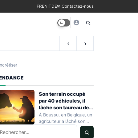
FR
EN
IT
DE
✉ Contactez-nous
‹
›
ncrétiser
ENDANCE
Son terrain occupé
par 40 véhicules, il
lâche son taureau de
800 kg
À Boussu, en Belgique, un
agriculteur a lâché son
echercher
taureau de 800 kilos sur…