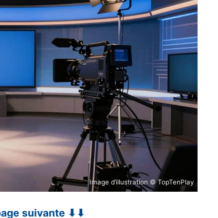
Image d’illustration © TopTenPlay
 page suivante ⬇⬇