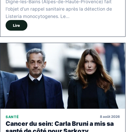
Digne-les-Bains (Alpes-de-Haute-Provence) fait
l'objet d'un rappel sanitaire après la détection de
Listeria monocytogenes. Le…
Lire
8 août 2026
SANTÉ
Cancer du sein: Carla Bruni a mis sa
santé de côté pour Sarkozy