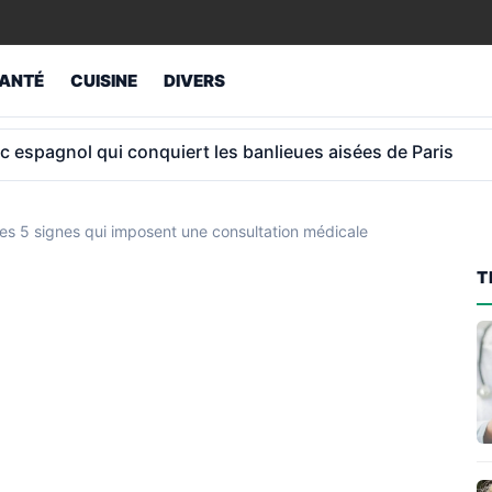
ANTÉ
CUISINE
DIVERS
ue les nouvelles règles changent vraiment selon votre anné
les 5 signes qui imposent une consultation médicale
T