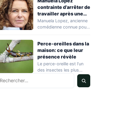
Manuela Lopez
contrainte d’arrêter de
travailler après une
rechute cardiaque
Manuela Lopez, ancienne
comédienne connue pour
son rôle dans Hélène et
les garçons et…
Perce-oreilles dans la
maison: ce que leur
présence révèle
Le perce-oreille est l'un
des insectes les plus
echercher
courants dans les
habitations en été.…