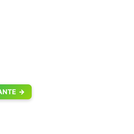
ANTE
→