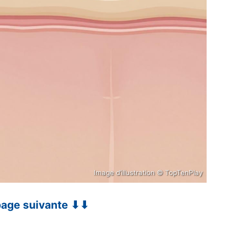
Image d’illustration © TopTenPlay
 page suivante ⬇⬇