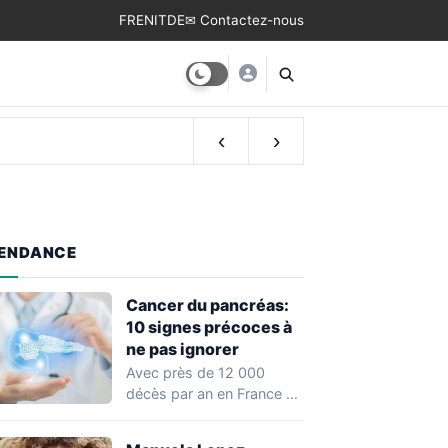
FR
EN
IT
DE
✉ Contactez-nous
e de naissance
‹
›
ENDANCE
Cancer du pancréas:
10 signes précoces à
ne pas ignorer
Avec près de 12 000
décès par an en France et
un taux de…