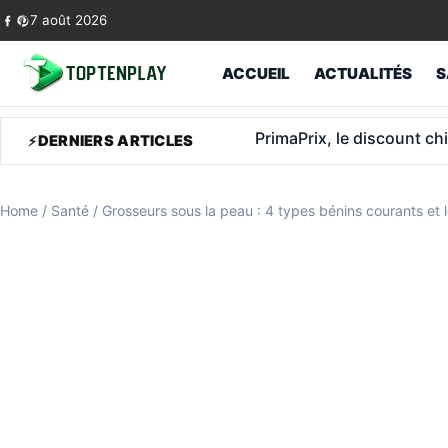
Skip to content
7 août 2026
ACCUEIL
ACTUALITÉS
S
Retraite anticipée: ce q
DERNIERS ARTICLES
Home
/
Santé
/
Grosseurs sous la peau : 4 types bénins courants et 