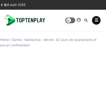
Skip to content
8 août 2026
Home
/
Santé
/
Hantavirus : décret, 42 jours de quarantaine et
aucun confinement