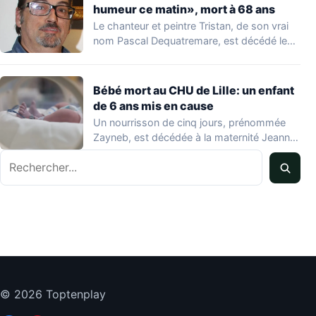
humeur ce matin», mort à 68 ans
Le chanteur et peintre Tristan, de son vrai
nom Pascal Dequatremare, est décédé le…
Bébé mort au CHU de Lille: un enfant
de 6 ans mis en cause
Un nourrisson de cinq jours, prénommée
Zayneb, est décédée à la maternité Jeanne
de…
Rechercher
© 2026 Toptenplay