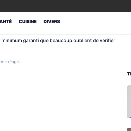
ANTÉ
CUISINE
DIVERS
ue les nouvelles règles changent vraiment selon votre anné
arme réagit…
T