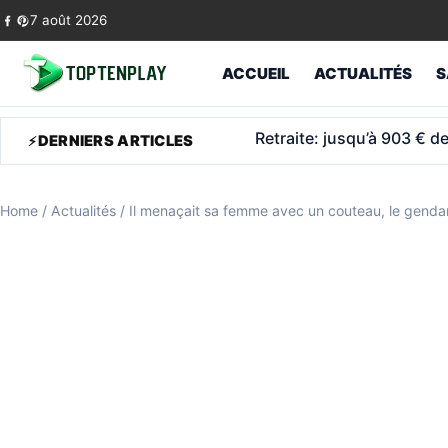
Skip to content
7 août 2026
ACCUEIL
ACTUALITÉS
S
Retraite anticipée: ce q
DERNIERS ARTICLES
Home
/
Actualités
/
Il menaçait sa femme avec un couteau, le gend