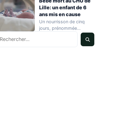
Bébé mort au CHU de
Lille: un enfant de 6
ans mis en cause
Un nourrisson de cinq
jours, prénommée
echercher
Zayneb, est décédée à la
maternité Jeanne de…