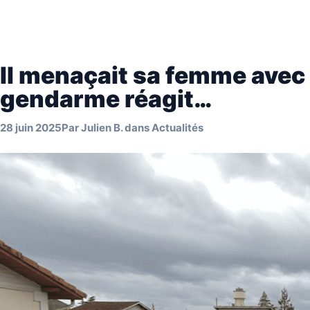
Il menaçait sa femme avec 
gendarme réagit…
28 juin 2025
Par
Julien B.
dans
Actualités