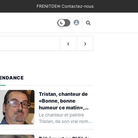
FR
EN
IT
DE
✉ Contactez-nous
e de naissance
‹
›
ENDANCE
Tristan, chanteur de
«Bonne, bonne
humeur ce matin»,
mort à 68 ans
Le chanteur et peintre
Tristan, de son vrai nom
Pascal Dequatremare, est
décédé le…