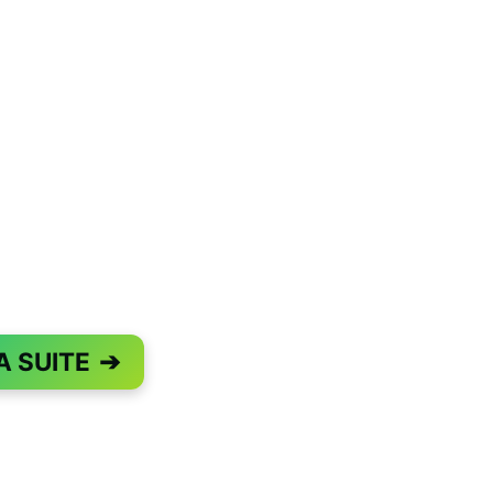
A SUITE
➔
PAGE 1 OF 2