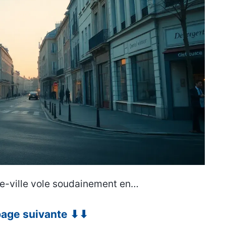
re-ville vole soudainement en…
 page suivante ⬇⬇