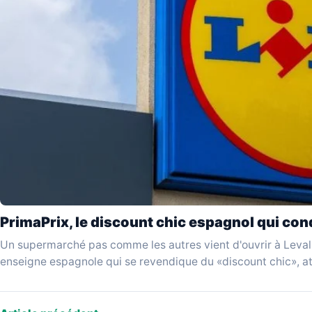
PrimaPrix, le discount chic espagnol qui conq
Un supermarché pas comme les autres vient d'ouvrir à Levall
enseigne espagnole qui se revendique du «discount chic», a