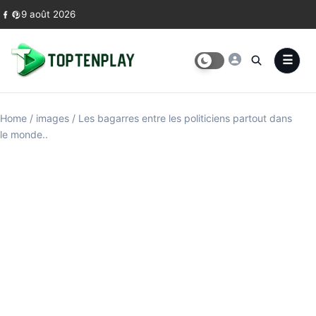
Skip to content
9 août 2026
Home
/
images
/
Les bagarres entre les politiciens partout dans
le monde..