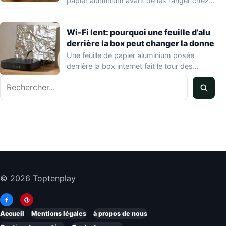
papier aluminium avant de les ranger chez…
Wi-Fi lent: pourquoi une feuille d’alu
derrière la box peut changer la donne
Une feuille de papier aluminium posée
derrière la box internet fait le tour des…
Rechercher
© 2026 Toptenplay
Accueil
Mentions légales
à propos de nous